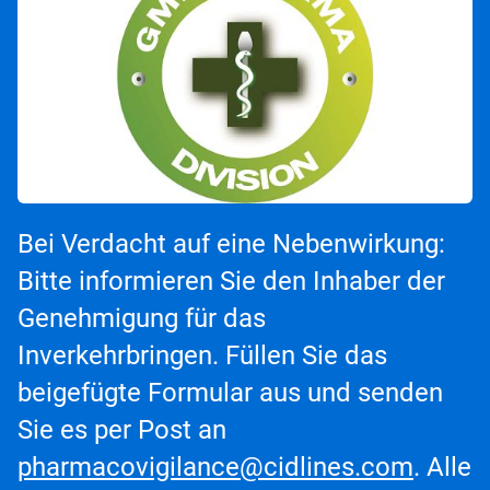
Bei Verdacht auf eine Nebenwirkung:
Bitte informieren Sie den Inhaber der
Genehmigung für das
Inverkehrbringen. Füllen Sie das
beigefügte Formular aus und senden
Sie es per Post an
pharmacovigilance@cidlines.com
. Alle