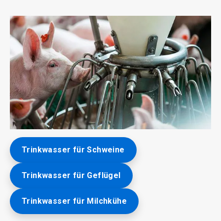
ArticleTile
Trinkwasser für Schweine
3
von
3
Trinkwasser für Geflügel
Trinkwasser für Milchkühe