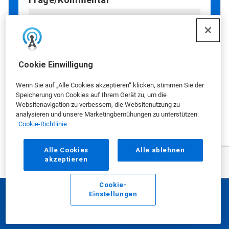
Cookie Einwilligung
Sind Sie damit einverstanden,
Wenn Sie auf „Alle Cookies akzeptieren“ klicken, stimmen Sie der
Marketingangebote, Updates und
Speicherung von Cookies auf Ihrem Gerät zu, um die
Websitenavigation zu verbessern, die Websitenutzung zu
andere Informationen von Ecolab zu
analysieren und unsere Marketingbemühungen zu unterstützen.
erhalten?
Cookie-Richtlinie
Ich bin damit einverstanden, E-Mails von
Alle Cookies
Alle ablehnen
Ecolab zu erhalten
akzeptieren
Indem Sie auf „Ja“ klicken, akzeptieren Sie,
dass Ihnen Ecolab per E-Mail
Cookie-
Marketingangebote, Updates und andere
Einstellungen
Informationen sendet. Wenn Sie die
E-Mail
Anrufen
Geschäftsbeziehung fortsetzen, jedoch keine
Marketingmitteilungen erhalten wollen, können