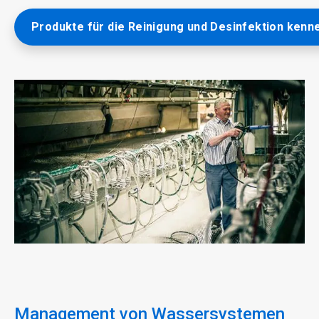
Produkte für die Reinigung und Desinfektion kenn
ArticleTile
2
von
3
Management von Wassersystemen