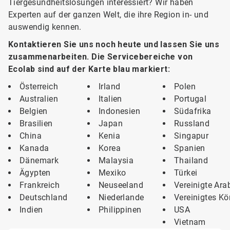
Tiergesundheitslösungen interessiert? Wir haben
Experten auf der ganzen Welt, die ihre Region in- und
auswendig kennen.
Kontaktieren Sie uns noch heute und lassen Sie uns
zusammenarbeiten.​​​​​​​ Die Servicebereiche von
Ecolab sind auf der Karte blau markiert:
Österreich
Irland
Polen
Australien
Italien
Portugal
Belgien
Indonesien
Südafrika
Brasilien
Japan
Russland
China
Kenia
Singapur
Kanada
Korea
Spanien
Dänemark
Malaysia
Thailand
Ägypten
Mexiko
Türkei
Frankreich
Neuseeland
Vereinigte Ara
Deutschland
Niederlande
Vereinigtes Kö
Indien
Philippinen
USA
Vietnam