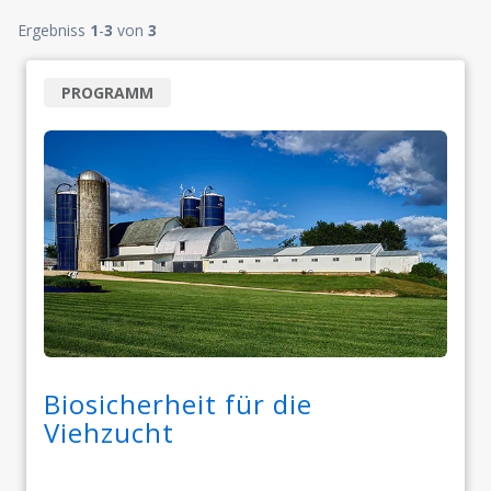
Ergebniss
1
-
3
von
3
PROGRAMM
Biosicherheit für die
Viehzucht