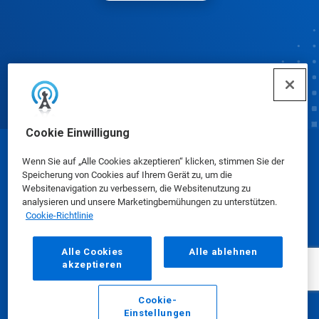
Cookie Einwilligung
© Ecolab Inc. 2025
Wenn Sie auf „Alle Cookies akzeptieren“ klicken, stimmen Sie der
Speicherung von Cookies auf Ihrem Gerät zu, um die
Websitenavigation zu verbessern, die Websitenutzung zu
Sicherheitsdatenblätter
|
Datenschutzrichtlinie
|
analysieren und unsere Marketingbemühungen zu unterstützen.
Cookie-Richtlinie
Nutzungsbedingungen
Alle Cookies
Alle ablehnen
akzeptieren
Cookie-
Einstellungen