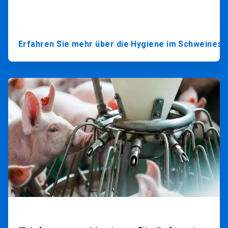
Erfahren Sie mehr über die Hygiene im Schweinesta
ArticleTile
2
von
3