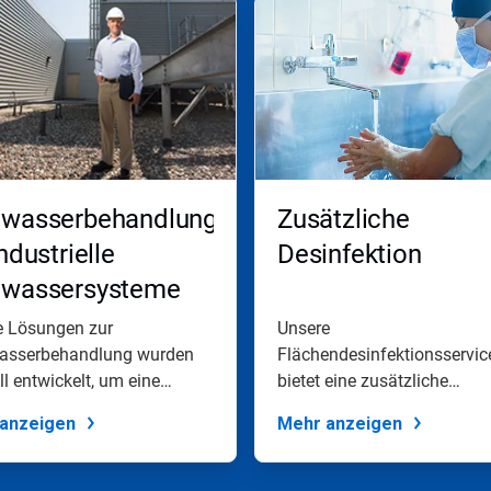
lwasserbehandlung
Zusätzliche
industrielle
Desinfektion
lwassersysteme
e Lösungen zur
Unsere
asserbehandlung wurden
Flächendesinfektionsservi
ll entwickelt, um eine
bietet eine zusätzliche
ame chemische...
Desinfektion für
anzeigen
Mehr anzeigen
Trinkwasserprog...