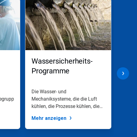
Wassersicherheits-
Bewe
Programme
Beh
Die Wasser- und
Unsere
cegruppe
Mechaniksysteme, die die Luft
für Be
kühlen, die Prozesse kühlen, die
Ihnen 
Wasserhähne oder...
für...
Mehr anzeigen
Mehr 