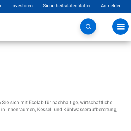
h
Investoren
Sicherheitsdatenblätter
Anmelden
Navig
umsc
 Sie sich mit Ecolab für nachhaltige, wirtschaftliche
t in Innenräumen, Kessel- und Kühlwasseraufbereitung,