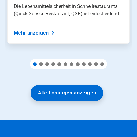
springen
Die Lebensmittelsicherheit in Schnellrestaurants
Sie
(Quick Service Restaurant, QSR) ist entscheidend...
mit
den
Folien-
Punkten
Mehr anzeigen
zu
einer
Folie.
Alle Lösungen anzeigen