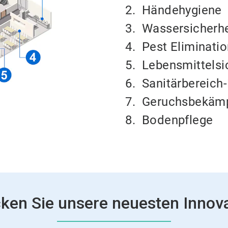
2.
Händehygiene
3.
Wassersicherhe
4.
Pest Eliminati
5.
Lebensmittelsi
6.
Sanitärbereich
7.
Geruchsbekäm
8.
Bodenpflege
ken Sie unsere neuesten Innov