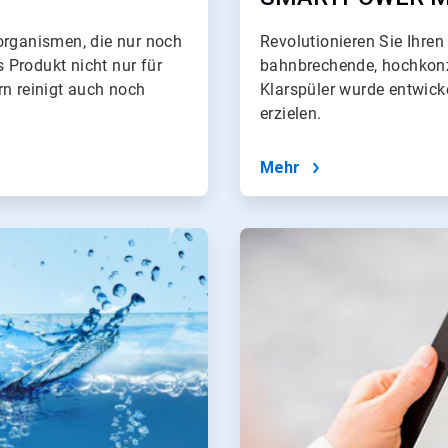
organismen, die nur noch
Revolutionieren Sie Ihren
 Produkt nicht nur für
bahnbrechende, hochkonze
rn reinigt auch noch
Klarspüler wurde entwick
erzielen.
Mehr
ArticleTile
4
von
4