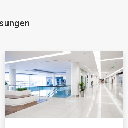
ösungen
ArticleTile
2
von
4