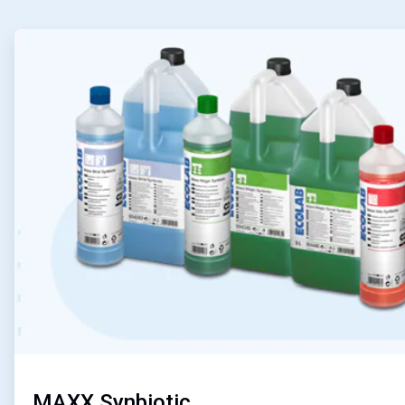
ArticleTile
1
von
4
MAXX Synbiotic