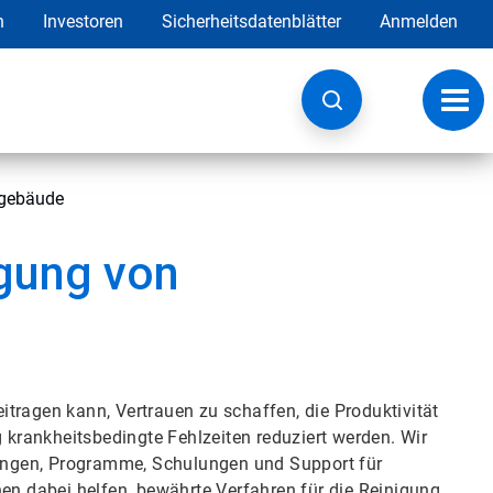
h
Investoren
Sicherheitsdatenblätter
Anmelden
Navig
umsc
gebäude
igung von
tragen kann, Vertrauen zu schaffen, die Produktivität
g krankheitsbedingte Fehlzeiten reduziert werden. Wir
ungen, Programme, Schulungen und Support für
 dabei helfen, bewährte Verfahren für die Reinigung