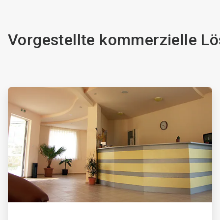
Vorgestellte kommerzielle L
ArticleTile
1
von
4