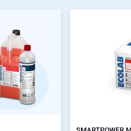
ArticleTile
3
von
4
SMARTPOWER M