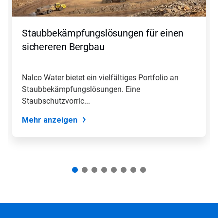
Weiter
und
Zurück,
Staubbekämpfungslösungen für einen
um
zu
sichereren Bergbau
navigieren,
oder
springen
Nalco Water bietet ein vielfältiges Portfolio an
Sie
Staubbekämpfungslösungen. Eine
mit
den
Staubschutzvorric...
Folien-
Punkten
Mehr anzeigen
zu
einer
Folie.