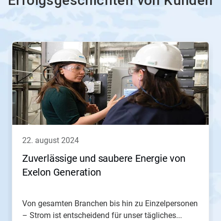
Erfolgsgeschichten von Kunden
Dies
ist
ein
Karussell.
Nutzen
Sie
die
Schaltflächen
Weiter
und
Zurück,
22. august 2024
um
zu
Zuverlässige und saubere Energie von
navigieren,
Exelon Generation
oder
springen
Sie
mit
Von gesamten Branchen bis hin zu Einzelpersonen
den
– Strom ist entscheidend für unser tägliches...
Folien-