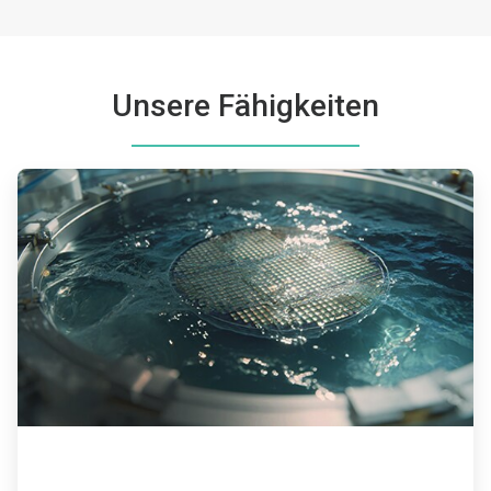
3
von
3
Unsere Fähigkeiten
ArticleTile
1
von
9