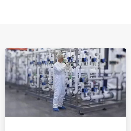
ArticleTile
1
von
3