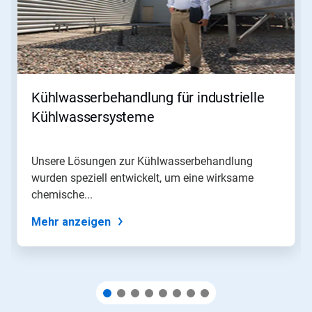
Nutzen
Sie
die
Schaltflächen
Weiter
und
Zurück,
Kühlwasserbehandlung für industrielle
um
zu
Kühlwassersysteme
navigieren,
oder
springen
Unsere Lösungen zur Kühlwasserbehandlung
Sie
wurden speziell entwickelt, um eine wirksame
mit
den
chemische...
Folien-
Punkten
Mehr anzeigen
zu
einer
Folie.