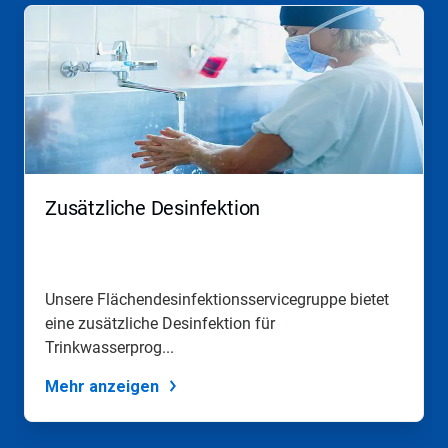
Dies
ist
ein
Karussell.
Nutzen
Sie
die
Schaltflächen
Weiter
und
Zurück,
Zusätzliche Desinfektion
um
zu
navigieren,
oder
springen
Unsere Flächendesinfektionsservicegruppe bietet
Sie
eine zusätzliche Desinfektion für
mit
den
Trinkwasserprog...
Folien-
Punkten
Mehr anzeigen
zu
einer
Folie.