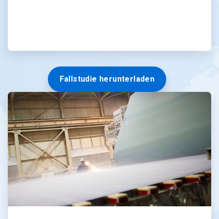
Fallstudie herunterladen
ArticleTile
3
von
3