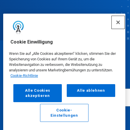
Cookie Einwilligung
© Ecolab Inc. 2025
Wenn Sie auf „Alle Cookies akzeptieren“ klicken, stimmen Sie der
Speicherung von Cookies auf Ihrem Gerät zu, um die
Websitenavigation zu verbessern, die Websitenutzung zu
Sicherheitsdatenblätter
|
Datenschutzrichtlinie
|
analysieren und unsere Marketingbemühungen zu unterstützen.
Cookie-Richtlinie
Nutzungsbedingungen
Alle Cookies
Alle ablehnen
akzeptieren
Cookie-
Einstellungen
E-Mail
Anrufen