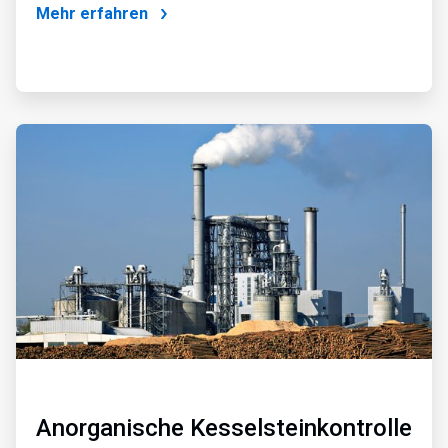
Mehr erfahren
ArticleTile
4
von
4
Anorganische Kesselsteinkontrolle