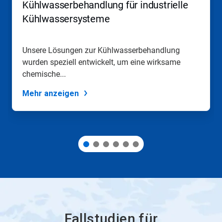
Kühlwasserbehandlung für industrielle
um
zu
Kühlwassersysteme
navigieren,
oder
springen
Unsere Lösungen zur Kühlwasserbehandlung
Sie
wurden speziell entwickelt, um eine wirksame
mit
den
chemische...
Folien-
Punkten
Mehr anzeigen
zu
einer
Folie.
Fallstudien für