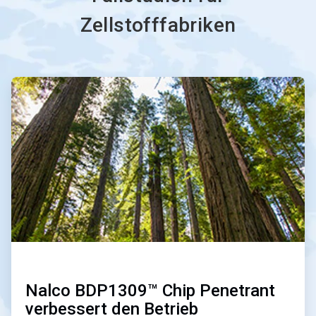
Zellstofffabriken
ArticleTile
1
von
3
Nalco BDP1309™ Chip Penetrant
verbessert den Betrieb