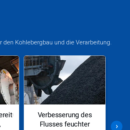
ür den Kohlebergbau und die Verarbeitung.
ereitung
Verbesserung des
Kor
,
Flusses feuchter
– Sc