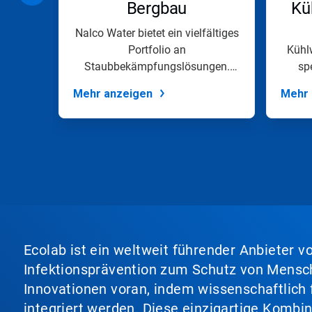
Bergbau
Kü
oder
springen
Sie
dung
Nalco Water bietet ein vielfältiges
mit
Portfolio an
Kühl
den
Staubbekämpfungslösungen.
spe
Folien-
Eine Staubschutzvorric...
Punkten
Mehr anzeigen
Mehr 
zu
einer
Folie.
Ecolab ist ein weltweit führender Anbieter 
Infektionsprävention zum Schutz von Mensch
Innovationen voran, indem wissenschaftlich 
integriert werden. Diese einzigartige Kombi