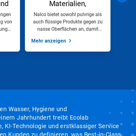
und
Materialien,
rogramme
Flusshilfsmittel
Pro
ungen
Nalco bietet sowohl pulvrige als
Schü
ng von
auch flüssige Produkte gegen zu
M
hung
nasse Oberflächen an, damit
korro
das...
Mehr anzeigen
Mehr 
hen Wasser, Hygiene und
inem Jahrhundert treibt Ecolab
, KI-Technologie und erstklassiger Service
en Kunden zu definieren, was Best-in-Class