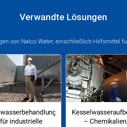
Verwandte Lösungen
en von Nalco Water, einschließlich Hilfsmittel f
lwasserbehandlung
Kesselwasseraufb
für industrielle
– Chemikalien