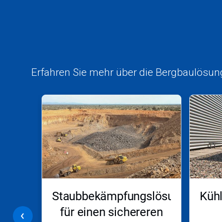
Erfahren Sie mehr über die Bergbaulösung
Dies
ist
ein
Karussell.
Nutzen
Sie
die
Schaltflächen
Weiter
und
Zurück,
Staubbekämpfungslösungen
Küh
um
zu
g
für einen sichereren
navigieren,