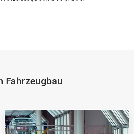
en Fahrzeugbau
ArticleTile
2
von
2