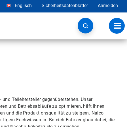
Englisch
Sicherheitsdatenblätter
Anmelden
Navig
umsc
 und Teilehersteller gegenüberstehen. Unser
en und Betriebsabläufe zu optimieren, hilft Ihnen
en und die Produktionsqualität zu steigern. Nalco
igartigem Fachwissen im Bereich Fahrzeugbau dabei, die
e und Nachhaltigkeitsziele zu erreichen.