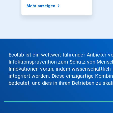
entscheidend für...
Punkten
Mehr anzeigen
zu
einer
Folie.
Ecolab ist ein weltweit führender Anbieter 
Infektionsprävention zum Schutz von Mensch
Innovationen voran, indem wissenschaftlich 
integriert werden. Diese einzigartige Kombi
bedeutet, und dies in ihren Betrieben zu ska