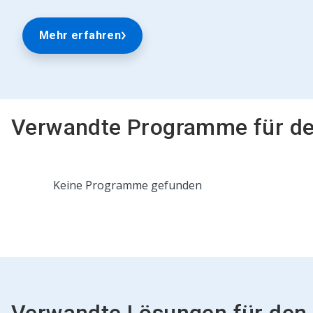
Mehr erfahren
Verwandte Programme für d
Dies
Keine Programme gefunden
ist
ein
Karussell.
Nutzen
Sie
die
Schaltflächen
Weiter
und