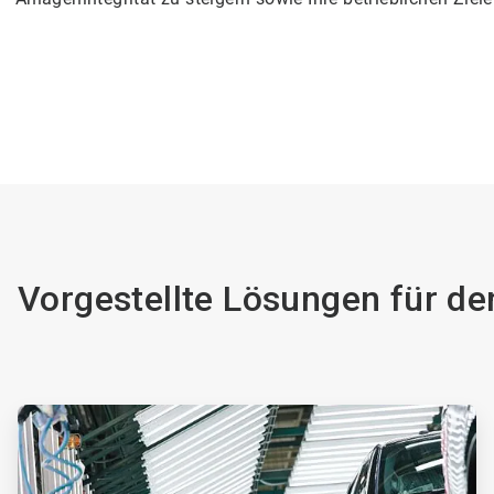
Vorgestellte Lösungen für d
ArticleTile
1
von
2