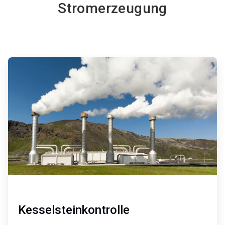
Stromerzeugung
ArticleTile
1
von
4
Kesselsteinkontrolle