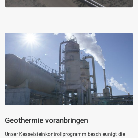
ArticleTile
2
von
2
Geothermie voranbringen
Unser Kesselsteinkontrollprogramm beschleunigt die