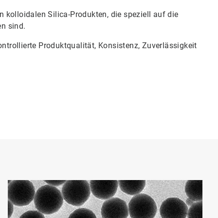
n kolloidalen Silica-Produkten, die speziell auf die
d.​​​​​​​
ntrollierte Produktqualität, Konsistenz, Zuverlässigkeit
Art
1
vo
2