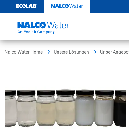
Weiter
zum
Inhalt
Nalco Water Home
Unsere Lösungen
Unser Angebo