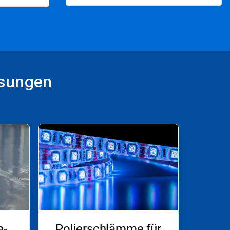
ösungen
a-
Polierschlämme für