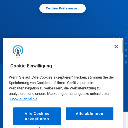
Cookie-Präferenzen
Cookie Einwilligung
© Ecolab Inc. 2025
Wenn Sie auf „Alle Cookies akzeptieren“ klicken, stimmen Sie der
Speicherung von Cookies auf Ihrem Gerät zu, um die
Websitenavigation zu verbessern, die Websitenutzung zu
Sicherheitsdatenblätter
|
Datenschutzrichtlinie
|
analysieren und unsere Marketingbemühungen zu unterstützen.
Cookie-Richtlinie
Nutzungsbedingungen
Alle Cookies
Alle ablehnen
akzeptieren