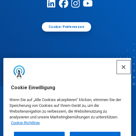
Cookie-Präferenzen
Cookie Einwilligung
© Ecolab Inc. 2025
Wenn Sie auf „Alle Cookies akzeptieren“ klicken, stimmen Sie der
Speicherung von Cookies auf Ihrem Gerät zu, um die
Websitenavigation zu verbessern, die Websitenutzung zu
Sicherheitsdatenblätter
|
Datenschutzrichtlinie
|
analysieren und unsere Marketingbemühungen zu unterstützen.
Cookie-Richtlinie
Nutzungsbedingungen