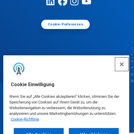
Cookie-Präferenzen
Cookie Einwilligung
© Ecolab Inc. 2025
Wenn Sie auf „Alle Cookies akzeptieren“ klicken, stimmen Sie der
Speicherung von Cookies auf Ihrem Gerät zu, um die
Websitenavigation zu verbessern, die Websitenutzung zu
Sicherheitsdatenblätter
|
Datenschutzrichtlinie
|
analysieren und unsere Marketingbemühungen zu unterstützen.
Cookie-Richtlinie
Nutzungsbedingungen