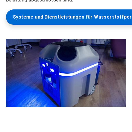
Systeme und Dienstleistungen für Wasserstoffpe
ArticleTile
1
von
2