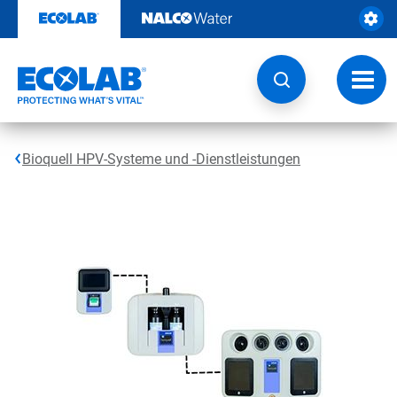
Weiter
zum
Inhalt
Navig
umsch
Bioquell HPV-Systeme und -Dienstleistungen