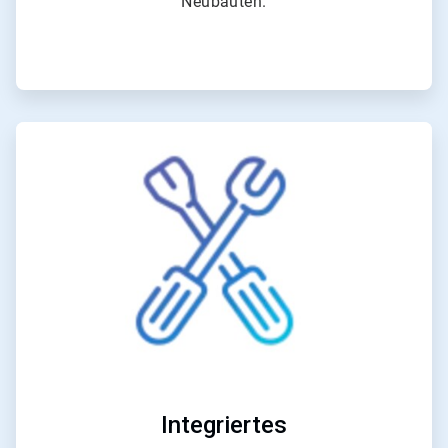
Neubauten.
ArticleTile
3
von
4
Integriertes