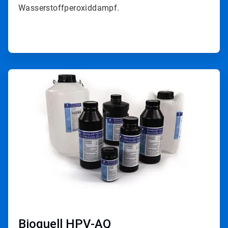
Wasserstoffperoxiddampf.
ArticleTile
2
von
4
Bioquell HPV-AQ