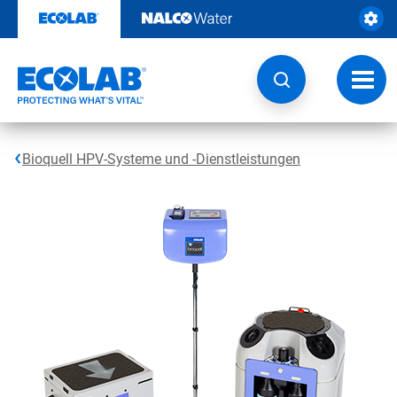
Weiter
zum
Inhalt
Navig
umsch
Bioquell HPV-Systeme und -Dienstleistungen