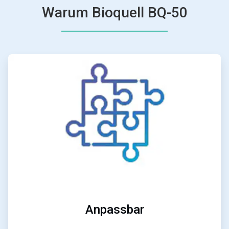
Warum Bioquell BQ-50
ArticleTile
1
von
4
Anpassbar