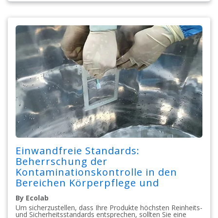
Einwandfreie Standards:
Beherrschung der
Kontaminationskontrolle in den
Bereichen Körperpflege und
Kosmetik
By Ecolab
Um sicherzustellen, dass Ihre Produkte höchsten Reinheits-
und Sicherheitsstandards entsprechen, sollten Sie eine