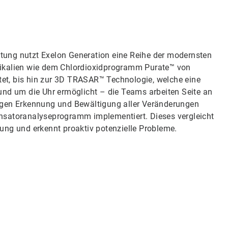
3
stung nutzt Exelon Generation eine Reihe der modernsten
ikalien wie dem Chlordioxidprogramm Purate™ von
tet, bis hin zur 3D TRASAR™ Technologie, welche eine
nd um die Uhr ermöglicht – die Teams arbeiten Seite an
itigen Erkennung und Bewältigung aller Veränderungen
nsatoranalyseprogramm implementiert. Dieses vergleicht
stung und erkennt proaktiv potenzielle Probleme.
Art
3
vo
3