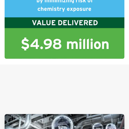
ArticleTile
3
von