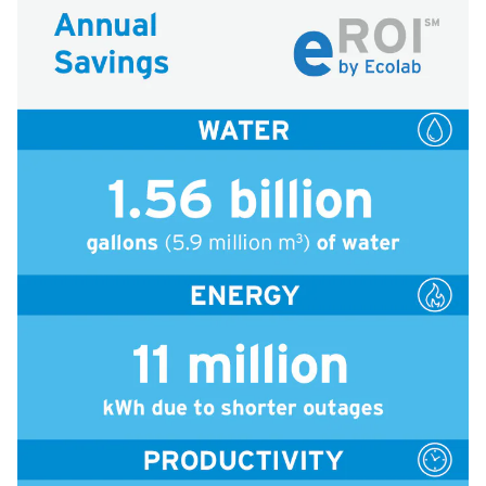
icleTile
n
icleTile
n