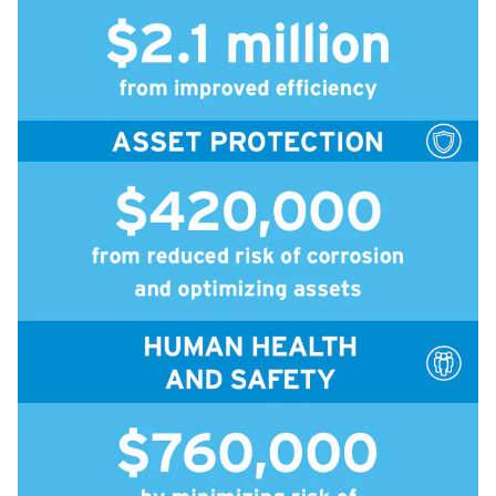
icleTile
n