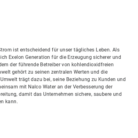
Art
1
vo
3
rom ist entscheidend für unser tägliches Leben. Als
ch Exelon Generation für die Erzeugung sicherer und
rdem der führende Betreiber von kohlendioxidfreien
welt gehört zu seinen zentralen Werten und die
 Umwelt trägt dazu bei, seine Beziehung zu Kunden und
meinsam mit Nalco Water an der Verbesserung der
eitung, damit das Unternehmen sichere, saubere und
en kann.
Art
2
vo