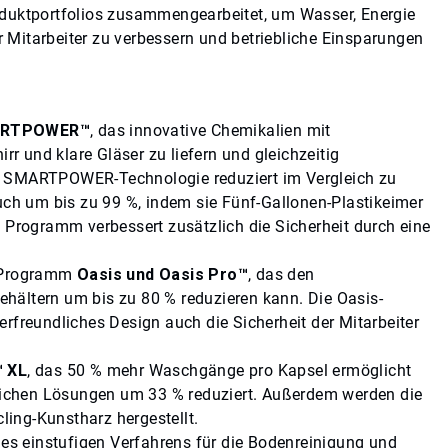
oduktportfolios zusammengearbeitet, um Wasser, Energie
er Mitarbeiter zu verbessern und betriebliche Einsparungen
RTPOWER™
, das innovative Chemikalien mit
 und klare Gläser zu liefern und gleichzeitig
e SMARTPOWER-Technologie reduziert im Vergleich zu
h um bis zu 99 %, indem sie Fünf-Gallonen-Plastikeimer
s Programm verbessert zusätzlich die Sicherheit durch eine
m Programm
Oasis und Oasis Pro™
, das den
hältern um bis zu 80 % reduzieren kann. Die Oasis-
rfreundliches Design auch die Sicherheit der Mitarbeiter
™ XL
, das 50 % mehr Waschgänge pro Kapsel ermöglicht
ichen Lösungen um 33 % reduziert. Außerdem werden die
ing-Kunstharz hergestellt.
nes einstufigen Verfahrens für die Bodenreinigung und