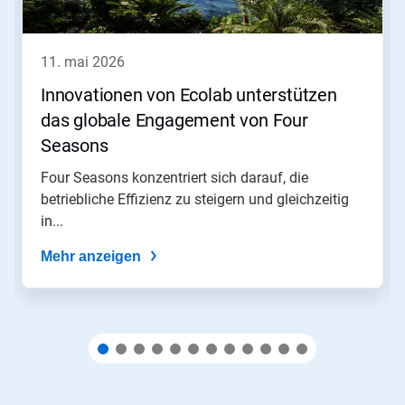
Weiter
und
Zurück,
11. mai 2026
um
zu
Innovationen von Ecolab unterstützen
navigieren,
das globale Engagement von Four
oder
springen
Seasons​​​​​​​
Sie
mit
Four Seasons konzentriert sich darauf, die
den
betriebliche Effizienz zu steigern und gleichzeitig
Folien-
in...
Punkten
zu
Mehr anzeigen
einer
Folie.