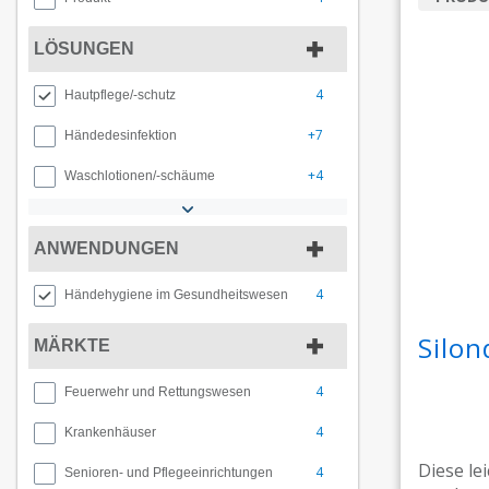
LÖSUNGEN
4
Hautpflege/-schutz
+7
Händedesinfektion
+4
Waschlotionen/-schäume
ANWENDUNGEN
4
Händehygiene im Gesundheitswesen
Silon
MÄRKTE
4
Feuerwehr und Rettungswesen
4
Krankenhäuser
Diese le
4
Senioren- und Pflegeeinrichtungen