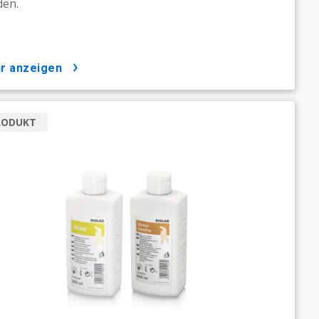
den.
hr anzeigen
RODUKT