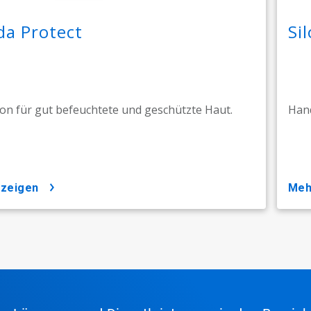
da Protect
Si
on für gut befeuchtete und geschützte Haut.
Hand
nzeigen
me