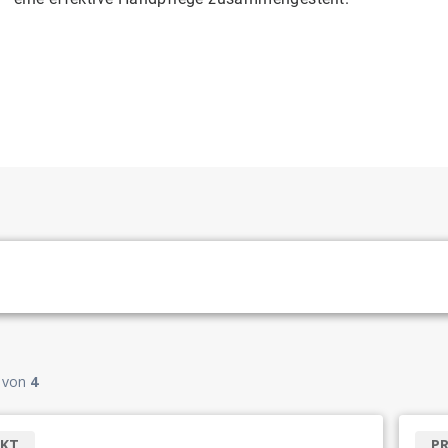
von
4
KT
P