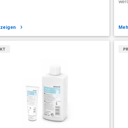
wer
nzeigen
me
KT
P