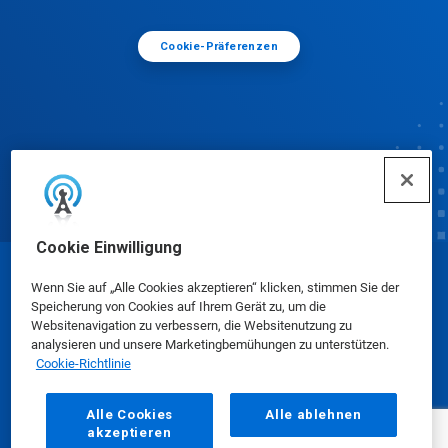
Cookie-Präferenzen
Cookie Einwilligung
© Ecolab Inc. 2025
Wenn Sie auf „Alle Cookies akzeptieren“ klicken, stimmen Sie der
Speicherung von Cookies auf Ihrem Gerät zu, um die
Websitenavigation zu verbessern, die Websitenutzung zu
Sicherheitsdatenblätter
|
Datenschutzrichtlinie
|
analysieren und unsere Marketingbemühungen zu unterstützen.
Cookie-Richtlinie
Nutzungsbedingungen
Alle Cookies
Alle ablehnen
akzeptieren