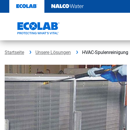
Weiter
zum
Inhalt
Startseite
Unsere Lösungen
HVAC-Spulenreinigung