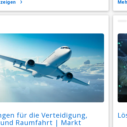
nzeigen
me
gen für die Verteidigung,
Lö
- und Raumfahrt | Markt