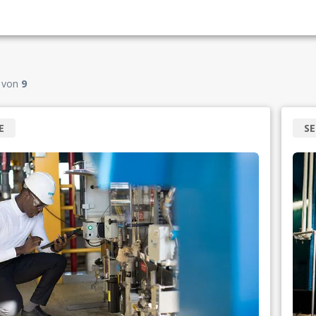
von
9
E
SE