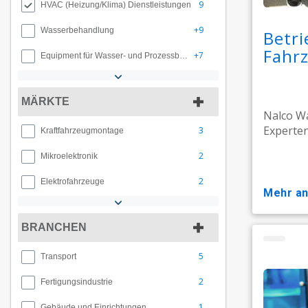
9
HVAC (Heizung/Klima) Dienstleistungen
+9
Wasserbehandlung
Betr
Fahr
+7
Equipment für Wasser- und Prozessbehandlung
MÄRKTE
Nalco Wa
Experten
3
Kraftfahrzeugmontage
2
Mikroelektronik
2
Elektrofahrzeuge
mehr a
BRANCHEN
5
Transport
2
Fertigungsindustrie
1
Gebäude und Einrichtungen