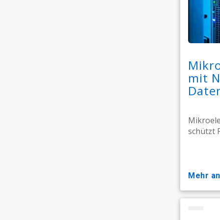
Mikr
mit N
Date
Mikroele
schützt 
mehr a