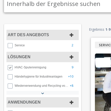
Ergebniss
1
-
9
ART DES ANGEBOTS
SERVIC
2
Service
LÖSUNGEN
9
HVAC-Spulenreinigung
+10
Händehygiene für Industrieanlagen
+8
Wiederverwendung und Recycling von Wasser
ANWENDUNGEN