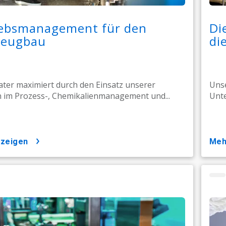
iebsmanagement für den
Di
zeugbau
di
ter maximiert durch den Einsatz unserer
Unse
 im Prozess-, Chemikalienmanagement und...
Unte
nzeigen
me