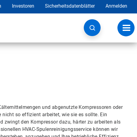
h
Investoren
Sicherheitsdatenblätter
Anmelden
Navig
umsc
g
 Kältemittelmengen und abgenutzte Kompressoren oder
ht so effizient arbeitet, wie sie es sollte. Ein
 zwingt den Kompressor dazu, härter zu arbeiten als
ssionellen HVAC-Spulenreinigungsservice können wir
berstehen, anzugehen und Ihre betriebliche Effizienz