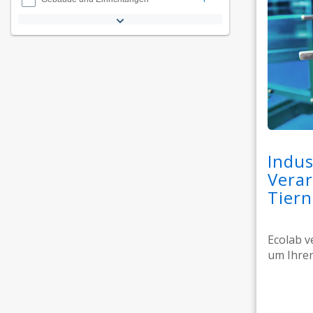
Indus
Verar
Tier
Ecolab v
um Ihren