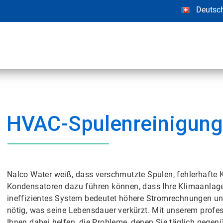
Deutsc
HVAC-Spulenreinigun
Nalco Water weiß, dass verschmutzte Spulen, fehlerhafte
Kondensatoren dazu führen können, dass Ihre Klimaanlage nic
ineffizientes System bedeutet höhere Stromrechnungen und
nötig, was seine Lebensdauer verkürzt. Mit unserem profe
Ihnen dabei helfen, die Probleme, denen Sie täglich gegenü