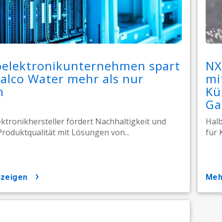
oelektronikunternehmen spart
NX
alco Water mehr als nur
mi
n
Kü
Ga
ktronikhersteller fördert Nachhaltigkeit und
Halb
Produktqualität mit Lösungen von...
für 
nzeigen
me