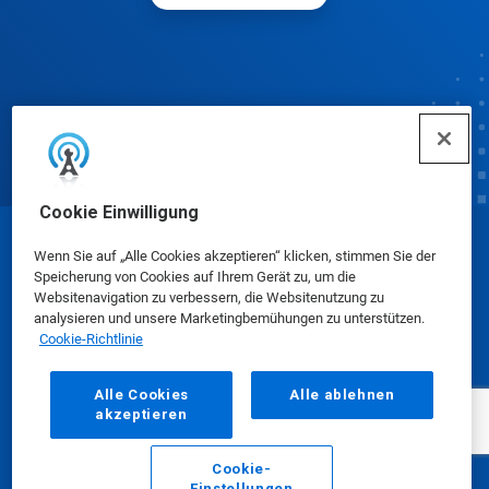
Cookie Einwilligung
© Ecolab Inc. 2025
Wenn Sie auf „Alle Cookies akzeptieren“ klicken, stimmen Sie der
Speicherung von Cookies auf Ihrem Gerät zu, um die
Websitenavigation zu verbessern, die Websitenutzung zu
Sicherheitsdatenblätter
|
Datenschutzrichtlinie
|
analysieren und unsere Marketingbemühungen zu unterstützen.
Cookie-Richtlinie
Nutzungsbedingungen
Alle Cookies
Alle ablehnen
akzeptieren
Cookie-
Einstellungen