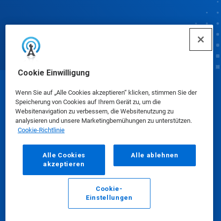
Cookie Einwilligung
© Ecolab Inc. 2025
Wenn Sie auf „Alle Cookies akzeptieren“ klicken, stimmen Sie der
Speicherung von Cookies auf Ihrem Gerät zu, um die
Websitenavigation zu verbessern, die Websitenutzung zu
Sicherheitsdatenblätter
|
Datenschutzrichtlinie
|
analysieren und unsere Marketingbemühungen zu unterstützen.
Cookie-Richtlinie
Nutzungsbedingungen
Alle Cookies
Alle ablehnen
akzeptieren
Cookie-
Einstellungen
E-Mail
Anrufen