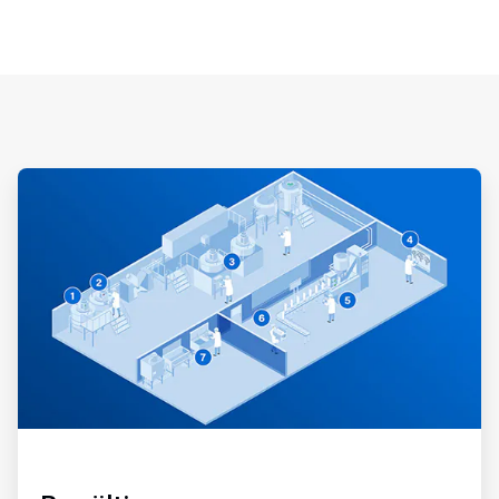
ArticleTile
1
von
3