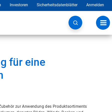
h
Investoren
Sicherheitsdatenblätter
Anmelden
Navig
umsc
g für eine
n
d Zubehör zur Anwendung des Produktsortiments