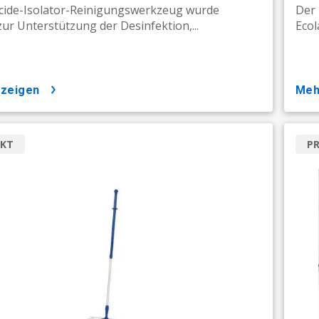
cide-Isolator-Reinigungswerkzeug wurde
Der 
 zur Unterstützung der Desinfektion,...
Ecol
nzeigen
me
KT
P