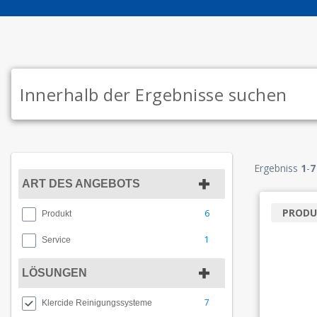
Ergebniss
1
-
7
ART DES ANGEBOTS
PRODU
6
Produkt
1
Service
LÖSUNGEN
7
Klercide Reinigungssysteme