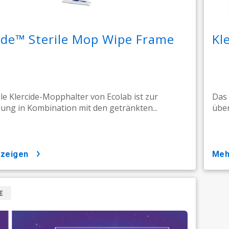
ide™ Sterile Mop Wipe Frame
Kl
ile Klercide-Mopphalter von Ecolab ist zur
Das 
ng in Kombination mit den getränkten...
über
nzeigen
me
E