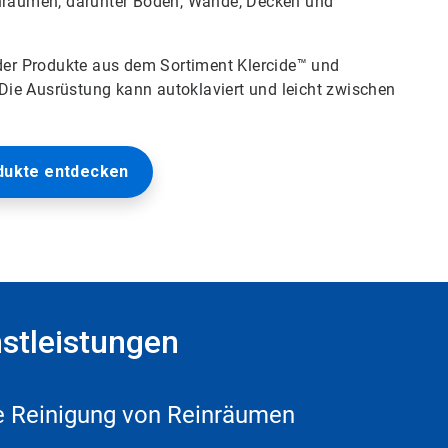
einräumen, darunter Böden, Wände, Decken und
er Produkte aus dem Sortiment Klercide™ und
Die Ausrüstung kann autoklaviert und leicht zwischen
dukte entdecken
stleistungen
ve Reinigung von Reinräumen