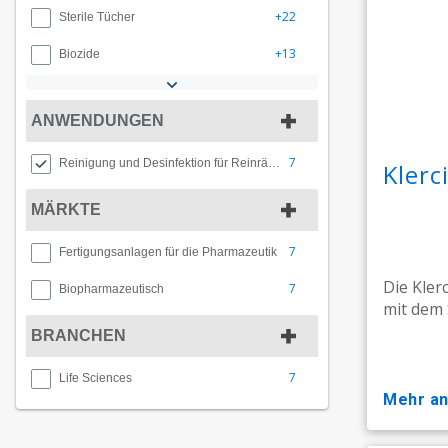
+22
Sterile Tücher
+13
Biozide
ANWENDUNGEN
7
Reinigung und Desinfektion für Reinräume
Kler
MÄRKTE
7
Fertigungsanlagen für die Pharmazeutik
Die Kler
7
Biopharmazeutisch
mit dem 
BRANCHEN
7
Life Sciences
mehr a