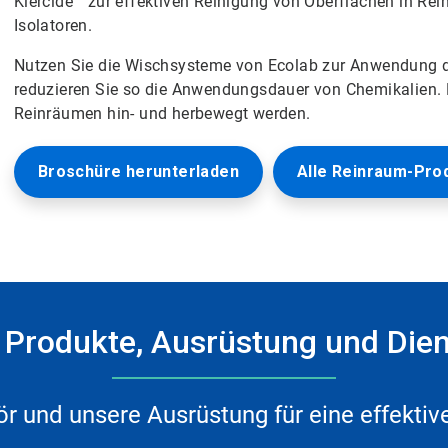
Klercide™ zur effektiven Reinigung von Oberflächen in R
Isolatoren.
Nutzen Sie die Wischsysteme von Ecolab zur Anwendung d
reduzieren Sie so die Anwendungsdauer von Chemikalien. 
Reinräumen hin- und herbewegt werden.
Broschüre herunterladen
Alle Reinraum-Pro
Produkte, Ausrüstung und Dien
r und unsere Ausrüstung für eine effekti