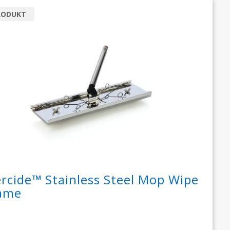
RODUKT
ercide™ Stainless Steel Mop Wipe
ame