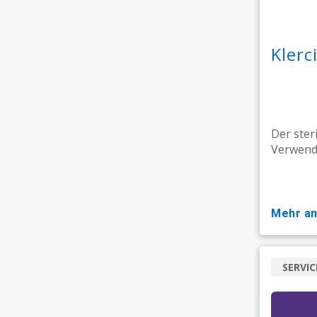
Klerc
Der ster
Verwendu
mehr a
SERVIC