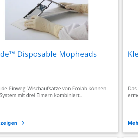
cide™ Disposable Mopheads
Kl
cide-Einweg-Wischaufsätze von Ecolab können
Das 
System mit drei Eimern kombiniert...
ermö
nzeigen
me