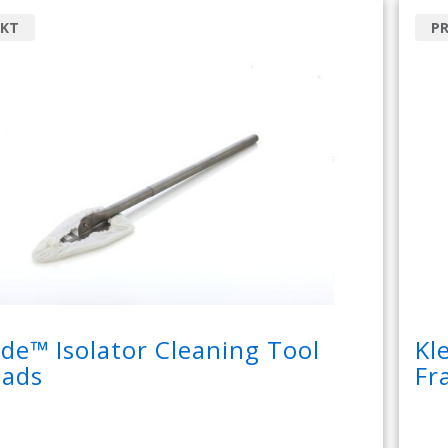
KT
P
ide™ Isolator Cleaning Tool
Kl
Pads
Fr