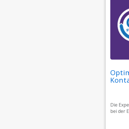
Optim
Kont
Die Expe
bei der 