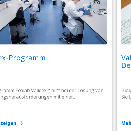
dex-Programm
Va
De
ramm Ecolab Validex™ hilft bei der Lösung von
Bioq
ungsherausforderungen mit einer...
Sie 
nzeigen
me