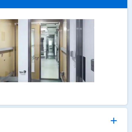
ArticleTile
1
von
4