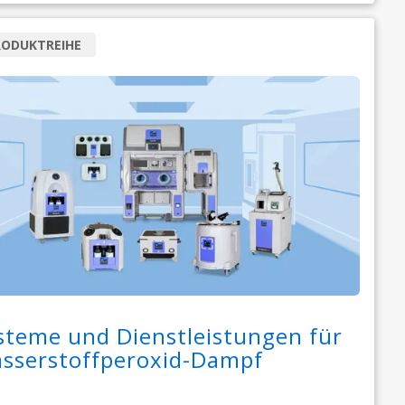
RODUKTREIHE
steme und Dienstleistungen für
sserstoffperoxid-Dampf