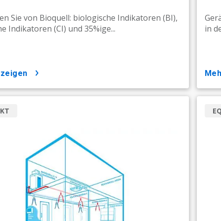
en Sie von Bioquell: biologische Indikatoren (BI),
Gerä
e Indikatoren (CI) und 35%ige...
in d
nzeigen
me
KT
E