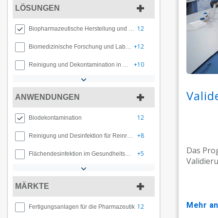
LÖSUNGEN
12
Biopharmazeutische Herstellung und Zusammensetzung
+12
Biomedizinische Forschung und Labordekontamination
+10
Reinigung und Dekontamination in der Zell- und Gentherapie
Vali
ANWENDUNGEN
12
Biodekontamination
+8
Reinigung und Desinfektion für Reinräume
Das Prog
+5
Flächendesinfektion im Gesundheitswesen
Validier
MÄRKTE
mehr a
12
Fertigungsanlagen für die Pharmazeutik