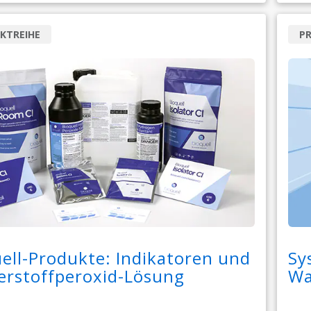
KTREIHE
P
ell-Produkte: Indikatoren und
Sy
erstoffperoxid-Lösung
Wa