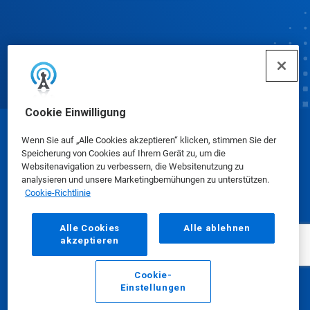
Cookie Einwilligung
© Ecolab Inc. 2025
Wenn Sie auf „Alle Cookies akzeptieren“ klicken, stimmen Sie der
Speicherung von Cookies auf Ihrem Gerät zu, um die
Websitenavigation zu verbessern, die Websitenutzung zu
Sicherheitsdatenblätter
|
Datenschutzrichtlinie
|
analysieren und unsere Marketingbemühungen zu unterstützen.
Cookie-Richtlinie
Nutzungsbedingungen
Alle Cookies
Alle ablehnen
akzeptieren
Cookie-
Einstellungen
E-Mail
Anrufen