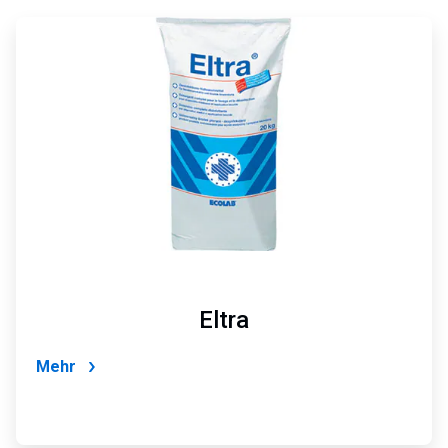
ArticleTile
1
von
2
Eltra
Mehr