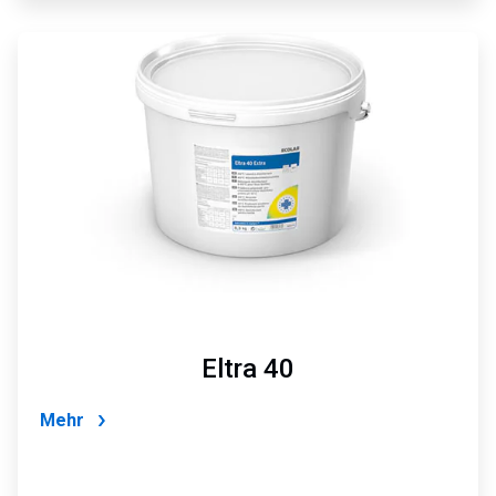
ArticleTile
2
von
2
Eltra 40
Mehr