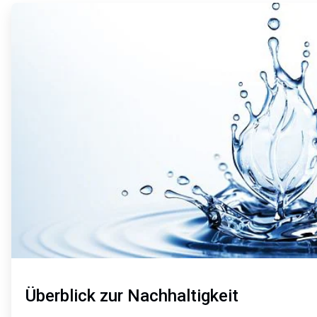
ArticleTile
1
von
2
Überblick zur Nachhaltigkeit