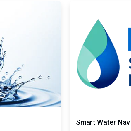
ArticleTile
2
von
2
Smart Water Nav