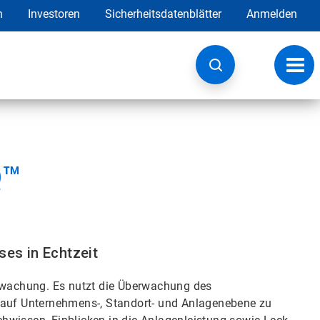
h
Investoren
Sicherheitsdatenblätter
Anmelden
Navig
umsc
Q™
es in Echtzeit
erwachung. Es nutzt die Überwachung des
e auf Unternehmens-, Standort- und Anlagenebene zu