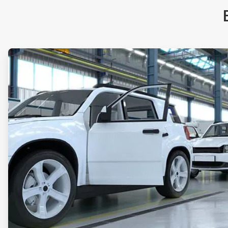
ArticleTile
1
von
2