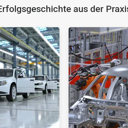
Erfolgsgeschichte aus der Praxi
ArticleTile
2
von
2