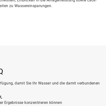
hwissen, Einblicken in die Anlagenleistung sowie Leck-
eiten zu Wassereinsparungen.
Q
Verfügung, damit Sie Ihr Wasser und die damit verbundenen
t,
iger Ergebnisse konzentrieren können