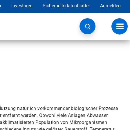
h
Investoren
Sicherheitsdatenblätter
Anmelden
Navig
umsc
utzung natürlich vorkommender biologischer Prozesse
r entfernt werden. Obwohl viele Anlagen Abwasser
t akklimatisierten Population von Mikroorganismen
schiedene Inputs wie gelöster Sauerstoff, Temperatur