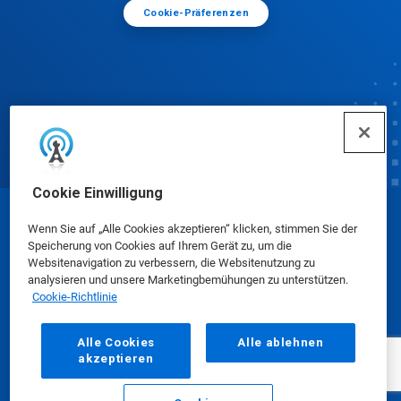
Cookie-Präferenzen
Cookie Einwilligung
© Ecolab Inc. 2025
Wenn Sie auf „Alle Cookies akzeptieren“ klicken, stimmen Sie der
Speicherung von Cookies auf Ihrem Gerät zu, um die
Websitenavigation zu verbessern, die Websitenutzung zu
Sicherheitsdatenblätter
|
Datenschutzrichtlinie
|
analysieren und unsere Marketingbemühungen zu unterstützen.
Cookie-Richtlinie
Nutzungsbedingungen
Alle Cookies
Alle ablehnen
akzeptieren