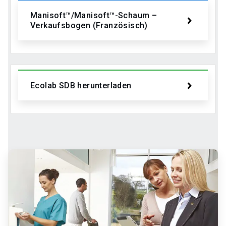
Manisoft™/Manisoft™-Schaum –
Verkaufsbogen (Französisch)
Ecolab SDB herunterladen
ArticleTile
2
von
2