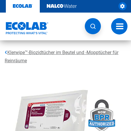
Weiter
zum
Inhalt
Navig
umsch
Klerwipe™-Biozidtücher im Beutel und -Mopptücher für
Reinräume