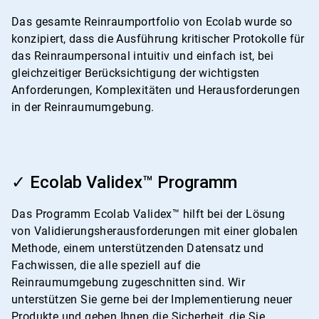
4
Das gesamte Reinraumportfolio von Ecolab wurde so
konzipiert, dass die Ausführung kritischer Protokolle für
das Reinraumpersonal intuitiv und einfach ist, bei
gleichzeitiger Berücksichtigung der wichtigsten
Anforderungen, Komplexitäten und Herausforderungen
in der Reinraumumgebung.
ArticleTile
2
✓ Ecolab Validex™ Programm
von
4
Das Programm Ecolab Validex™ hilft bei der Lösung
von Validierungsherausforderungen mit einer globalen
Methode, einem unterstützenden Datensatz und
Fachwissen, die alle speziell auf die
Reinraumumgebung zugeschnitten sind. Wir
unterstützen Sie gerne bei der Implementierung neuer
Produkte und geben Ihnen die Sicherheit, die Sie