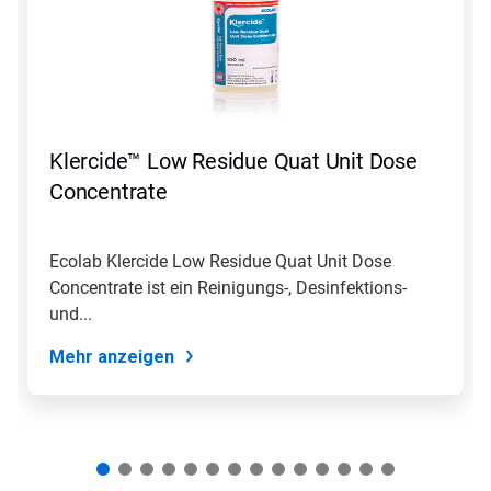
Nutzen
Sie
die
Schaltflächen
Weiter
und
Zurück,
Klercide™ Low Residue Quat Unit Dose
um
zu
Concentrate
navigieren,
oder
springen
Ecolab Klercide Low Residue Quat Unit Dose
Sie
Concentrate ist ein Reinigungs-, Desinfektions-
mit
den
und...
Folien-
Punkten
Mehr anzeigen
zu
einer
Folie.