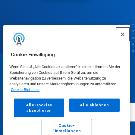
Cookie Einwilligung
© Ecolab Inc. 2025
Wenn Sie auf „Alle Cookies akzeptieren“ klicken, stimmen Sie der
Speicherung von Cookies auf Ihrem Gerät zu, um die
Websitenavigation zu verbessern, die Websitenutzung zu
Sicherheitsdatenblätter
|
Datenschutzrichtlinie
|
analysieren und unsere Marketingbemühungen zu unterstützen.
Cookie-Richtlinie
Nutzungsbedingungen
Alle Cookies
Alle ablehnen
akzeptieren
Cookie-
Einstellungen