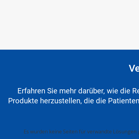
Ve
Erfahren Sie mehr darüber, wie die 
Produkte herzustellen, die die Patiente
Dies
Es wurden keine Seiten für verwandte Lösungen 
ist