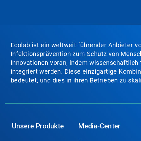
ein
Karussell.
Nutzen
Sie
die
Schaltflächen
Weiter
Ecolab ist ein weltweit führender Anbieter 
und
Zurück,
Infektionsprävention zum Schutz von Mensch
um
Innovationen voran, indem wissenschaftlich 
zu
navigieren,
integriert werden. Diese einzigartige Kombi
oder
bedeutet, und dies in ihren Betrieben zu ska
springen
Sie
mit
den
Folien-
Punkten
zu
einer
Unsere Produkte
Media-Center
Folie.