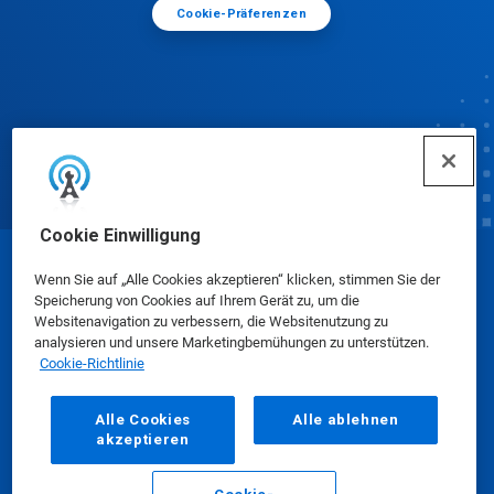
Cookie-Präferenzen
Cookie Einwilligung
© Ecolab Inc. 2025
Wenn Sie auf „Alle Cookies akzeptieren“ klicken, stimmen Sie der
Speicherung von Cookies auf Ihrem Gerät zu, um die
Websitenavigation zu verbessern, die Websitenutzung zu
Sicherheitsdatenblätter
|
Datenschutzrichtlinie
|
analysieren und unsere Marketingbemühungen zu unterstützen.
Cookie-Richtlinie
Nutzungsbedingungen
Alle Cookies
Alle ablehnen
akzeptieren