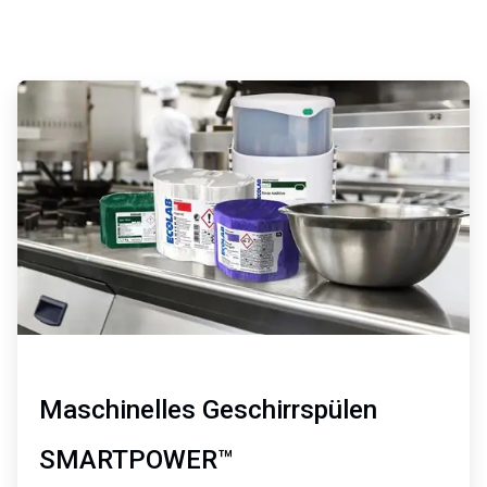
ArticleTile
1
von
4
Maschinelles Geschirrspülen
SMARTPOWER™