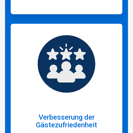
ArticleTile
2
von
3
Verbesserung der
Gästezufriedenheit