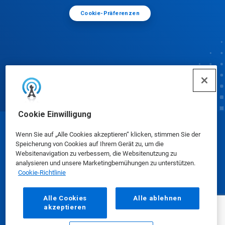
Cookie-Präferenzen
Cookie Einwilligung
© Ecolab Inc. 2025
Wenn Sie auf „Alle Cookies akzeptieren“ klicken, stimmen Sie der
Speicherung von Cookies auf Ihrem Gerät zu, um die
Websitenavigation zu verbessern, die Websitenutzung zu
Sicherheitsdatenblätter
|
Datenschutzrichtlinie
|
analysieren und unsere Marketingbemühungen zu unterstützen.
Cookie-Richtlinie
Nutzungsbedingungen
Alle Cookies
Alle ablehnen
akzeptieren