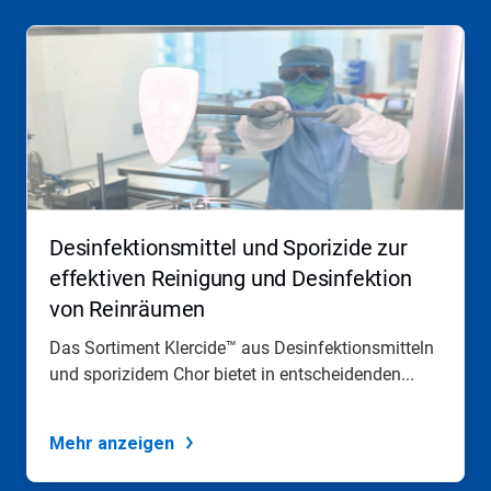
Dies
ist
ein
Karussell.
Nutzen
Sie
die
Schaltflächen
Weiter
und
Zurück,
Desinfektionsmittel und Sporizide zur
um
zu
effektiven Reinigung und Desinfektion
navigieren,
von Reinräumen
oder
springen
Das Sortiment Klercide™ aus Desinfektionsmitteln
Sie
und sporizidem Chor bietet in entscheidenden...
mit
den
Folien-
Punkten
Mehr anzeigen
zu
einer