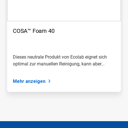
die
Schaltflächen
Weiter
und
Zurück,
COSA™ Foam 40
um
zu
navigieren,
oder
springen
Dieses neutrale Produkt von Ecolab eignet sich
Sie
optimal zur manuellen Reinigung, kann aber...
mit
den
Folien-
Punkten
Mehr anzeigen
zu
einer
Folie.