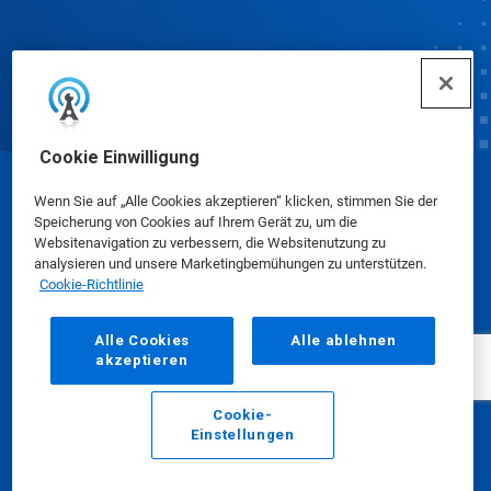
Cookie Einwilligung
© Ecolab Inc. 2025
Wenn Sie auf „Alle Cookies akzeptieren“ klicken, stimmen Sie der
Speicherung von Cookies auf Ihrem Gerät zu, um die
Websitenavigation zu verbessern, die Websitenutzung zu
Sicherheitsdatenblätter
|
Datenschutzrichtlinie
|
analysieren und unsere Marketingbemühungen zu unterstützen.
Cookie-Richtlinie
Nutzungsbedingungen
Alle Cookies
Alle ablehnen
akzeptieren
Cookie-
Einstellungen
E-Mail
Anrufen