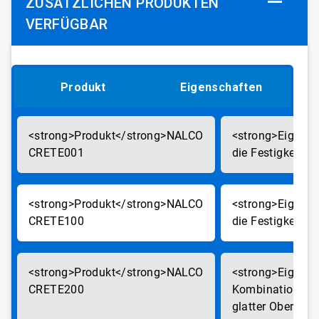
USÄTZLICHEN PRODUKTEN V
ERFÜGBAR
Produkt
Eigenschaften
NALCO
CRETE001
die Festigkeit
NALCO
CRETE100
die Festigkeit
NALCO
CRETE200
Kombination aus
glatter Oberfläc