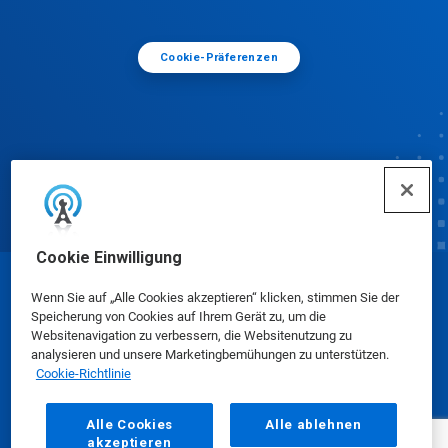
Cookie-Präferenzen
Cookie Einwilligung
© Ecolab Inc. 2025
Wenn Sie auf „Alle Cookies akzeptieren“ klicken, stimmen Sie der
Speicherung von Cookies auf Ihrem Gerät zu, um die
Websitenavigation zu verbessern, die Websitenutzung zu
Sicherheitsdatenblätter
|
Datenschutzrichtlinie
|
analysieren und unsere Marketingbemühungen zu unterstützen.
Cookie-Richtlinie
Nutzungsbedingungen
Alle Cookies
Alle ablehnen
akzeptieren