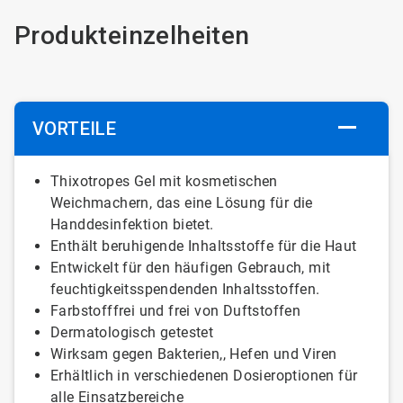
Produkteinzelheiten
VORTEILE
Thixotropes
Gel
mit
kosmetischen
Weichmachern,
das
eine Lösung
für die
Handdesinfektion
bietet.
Enthält
beruhigende
Inhaltsstoffe
für die Haut
Entwickelt
für
den häufigen
Gebrauch,
mit
feuchtigkeitsspendenden
Inhaltsstoffen.
Farbstofffrei
und
frei von Duftstoffen
Dermatologisch
getestet
Wirksam
gegen
Bakterien,
,
Hefen
und
Viren
Erhältlich
in verschiedenen
Dosieroptionen
für
alle Einsatzbereiche