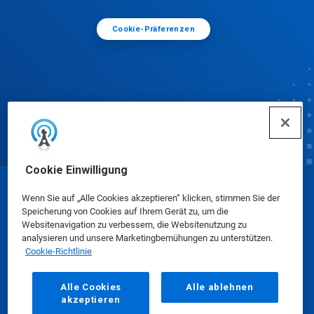
Cookie-Präferenzen
Cookie Einwilligung
© Ecolab Inc. 2025
Wenn Sie auf „Alle Cookies akzeptieren“ klicken, stimmen Sie der
Speicherung von Cookies auf Ihrem Gerät zu, um die
Websitenavigation zu verbessern, die Websitenutzung zu
Sicherheitsdatenblätter
|
Datenschutzrichtlinie
|
analysieren und unsere Marketingbemühungen zu unterstützen.
Cookie-Richtlinie
Nutzungsbedingungen
Alle Cookies
Alle ablehnen
akzeptieren