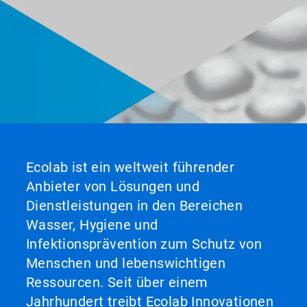
Ecolab ist ein weltweit führender
Anbieter von Lösungen und
Dienstleistungen in den Bereichen
Wasser, Hygiene und
Infektionsprävention zum Schutz von
Menschen und lebenswichtigen
Ressourcen. Seit über einem
Jahrhundert treibt Ecolab Innovationen