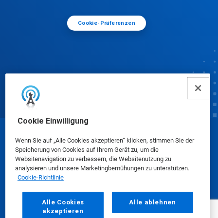
Cookie-Präferenzen
Cookie Einwilligung
© Ecolab Inc. 2025
Wenn Sie auf „Alle Cookies akzeptieren“ klicken, stimmen Sie der
Speicherung von Cookies auf Ihrem Gerät zu, um die
Websitenavigation zu verbessern, die Websitenutzung zu
Sicherheitsdatenblätter
|
Datenschutzrichtlinie
|
analysieren und unsere Marketingbemühungen zu unterstützen.
Cookie-Richtlinie
Nutzungsbedingungen
Alle Cookies
Alle ablehnen
akzeptieren