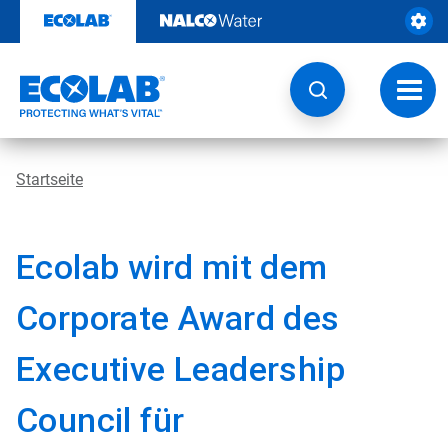
Weiter
zum
Inhalt
Navig
umsch
Startseite
Ecolab wird mit dem
Corporate Award des
Executive Leadership
Council für