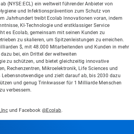
olab (NYSE:ECL) ein weltweit führender Anbieter von
Hygiene und Infektionsprävention zum Schutz von
m Jahrhundert treibt Ecolab Innovationen voran, indem
ntnisse, KI-Technologie und erstklassiger Service
icht es Ecolab, gemeinsam mit seinen Kunden zu
etrieben zu skalieren, um Spitzenleistungen zu erreichen.
lliarden $, mit 48.000 Mitarbeitenden und Kunden in mehr
zu bei, ein Drittel der weltweiten
ie zu schützen, und bietet gleichzeitig innovative
n, Rechenzentren, Mikroelektronik, Life Sciences und
s Lebensnotwendige und zielt darauf ab, bis 2030 dazu
hützen und genug Trinkwasser für 1 Milliarde Menschen
 zu verbessern.
_Inc
und Facebook
@Ecolab
.