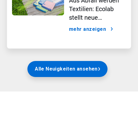
Aus Abfall werden
Textilien: Ecolab
stellt neue
professionelle
mehr anzeigen
Reinigungstextilien
aus 100 Prozent
recycelter
Mikrofaser und
Baumwolle vor
Alle Neuigkeiten ansehen