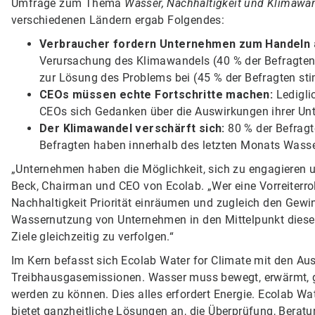
Umfrage zum Thema
Wasser, Nachhaltigkeit und Klimawa
verschiedenen Ländern ergab Folgendes:
Verbraucher fordern Unternehmen zum Handeln 
Verursachung des Klimawandels (40 % der Befragten
zur Lösung des Problems bei (45 % der Befragten st
CEOs müssen echte Fortschritte machen:
Ledigli
CEOs sich Gedanken über die Auswirkungen ihrer U
Der Klimawandel verschärft sich:
80 % der Befragt
Befragten haben innerhalb des letzten Monats Wasse
„Unternehmen haben die Möglichkeit, sich zu engagieren u
Beck, Chairman und CEO von Ecolab. „Wer eine Vorreiterr
Nachhaltigkeit Priorität einräumen und zugleich den Gewin
Wassernutzung von Unternehmen in den Mittelpunkt dieser 
Ziele gleichzeitig zu verfolgen.“
Im Kern befasst sich Ecolab Water for Climate mit den A
Treibhausgasemissionen. Wasser muss bewegt, erwärmt, g
werden zu können. Dies alles erfordert Energie. Ecolab Wa
bietet ganzheitliche Lösungen an, die Überprüfung, Beratun