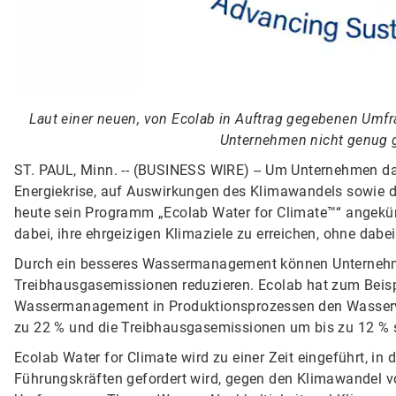
Laut einer neuen, von Ecolab in Auftrag gegebenen Umfra
Unternehmen nicht genug 
ST. PAUL, Minn. -- (BUSINESS WIRE) -- Um Unternehmen dab
Energiekrise, auf Auswirkungen des Klimawandels sowie d
heute sein Programm „Ecolab Water for Climate™“ angekü
dabei, ihre ehrgeizigen Klimaziele zu erreichen, ohne dab
Durch ein besseres Wassermanagement können Unternehmen
Treibhausgasemissionen reduzieren. Ecolab hat zum Beispi
Wassermanagement in Produktionsprozessen den Wasserve
zu 22 % und die Treibhausgasemissionen um bis zu 12 % 
Ecolab Water for Climate wird zu einer Zeit eingeführt, in
Führungskräften gefordert wird, gegen den Klimawandel v