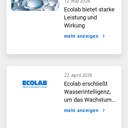
12. mai 2026
Ecolab bietet starke
Leistung und
Wirkung
mehr anzeigen
22. april 2026
Ecolab erschließt
Wasserintelligenz,
um das Wachstum
im KI-Zeitalter
mehr anzeigen
voranzutreiben