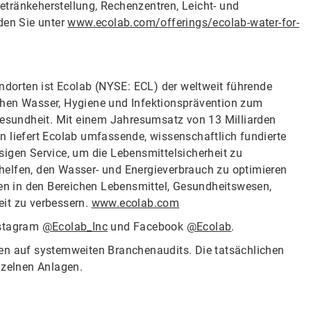
tränkeherstellung, Rechenzentren, Leicht- und
den Sie unter
www.ecolab.com/offerings/ecolab-water-for-
andorten ist Ecolab (NYSE: ECL) der weltweit führende
chen Wasser, Hygiene und Infektionsprävention zum
sundheit. Mit einem Jahresumsatz von 13 Milliarden
n liefert Ecolab umfassende, wissenschaftlich fundierte
sigen Service, um die Lebensmittelsicherheit zu
helfen, den Wasser- und Energieverbrauch zu optimieren
den in den Bereichen Lebensmittel, Gesundheitswesen,
eit zu verbessern.
www.ecolab.com
nstagram
@Ecolab_Inc
und Facebook
@Ecolab
.
en auf systemweiten Branchenaudits. Die tatsächlichen
nzelnen Anlagen.