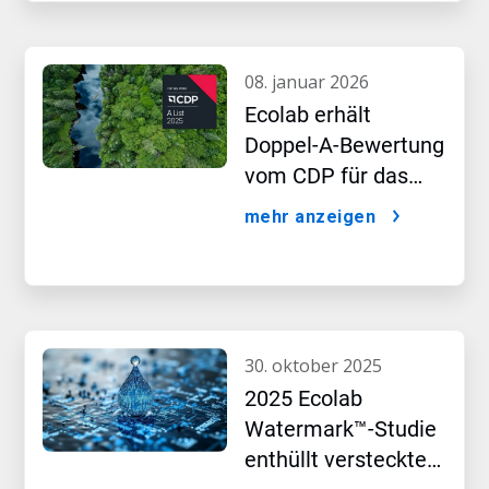
08. januar 2026
Ecolab erhält
Doppel-A-Bewertung
vom CDP für das
Führungsteam in
mehr anzeigen
den Bereichen
Wasser- und Klima-
Leistung
30. oktober 2025
2025 Ecolab
Watermark™-Studie
enthüllt versteckte