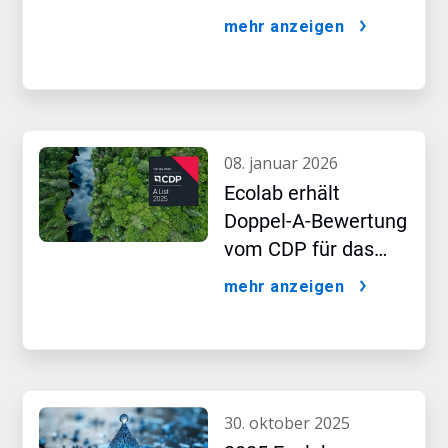
im KI-Zeitalter
mehr anzeigen
voranzutreiben
08. januar 2026
Ecolab erhält
Doppel-A-Bewertung
vom CDP für das
Führungsteam in
mehr anzeigen
den Bereichen
Wasser- und Klima-
Leistung
30. oktober 2025