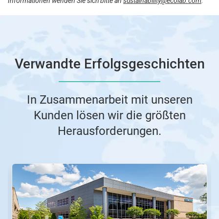
Informationen wenden Sie sich bitte an
sustainability@ecolab.com
.
Verwandte Erfolgsgeschichten
In Zusammenarbeit mit unseren
Kunden lösen wir die größten
Herausforderungen.
Dies
ist
ein
Karussell.
Nutzen
Sie
die