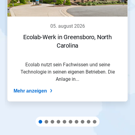
Schaltflächen
Weiter
und
Zurück,
05. august 2026
um
zu
Ecolab-Werk in Greensboro, North
navigieren,
Carolina
oder
springen
Sie
mit
Ecolab nutzt sein Fachwissen und seine
den
Technologie in seinen eigenen Betrieben. Die
Folien-
Anlage in...
Punkten
zu
Mehr anzeigen
einer
Folie.