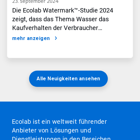
23. september 2024
Die Ecolab Watermark™-Studie 2024
zeigt, dass das Thema Wasser das
Kaufverhalten der Verbraucher
beeinflusst
mehr anzeigen
Alle Neuigkeiten ansehen
Ecolab ist ein weltweit führender
Anbieter von Lösungen und
Dienstleistungen in den Bereichen