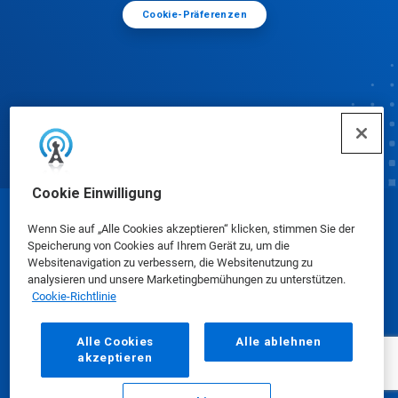
Cookie-Präferenzen
Cookie Einwilligung
© Ecolab Inc. 2025
Wenn Sie auf „Alle Cookies akzeptieren“ klicken, stimmen Sie der
Speicherung von Cookies auf Ihrem Gerät zu, um die
Websitenavigation zu verbessern, die Websitenutzung zu
Sicherheitsdatenblätter
|
Datenschutzrichtlinie
|
analysieren und unsere Marketingbemühungen zu unterstützen.
Cookie-Richtlinie
Nutzungsbedingungen
Alle Cookies
Alle ablehnen
akzeptieren