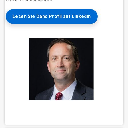
Lesen Sie Dans Profil auf LinkedIn
ArticleTile
1
von
3